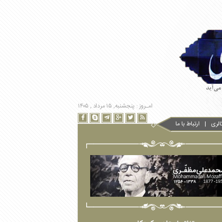
امـروز : پنجشنبه, ۱۵ مرداد , ۱۴۰۵
الری
ارتباط با ما