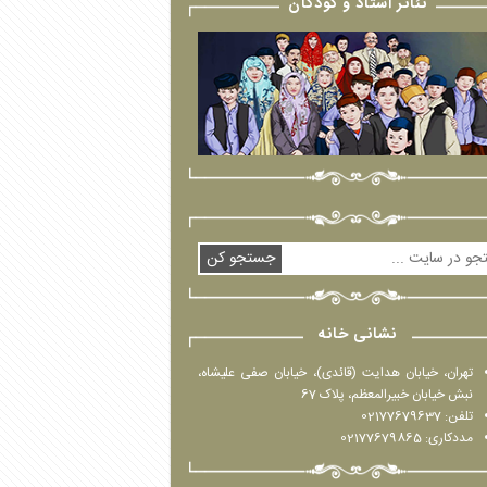
تئاتر استاد و کودکان
جستجو کن
نشانی خانه
تهران، خیابان هدایت (قائدی)، خیابان صفی علیشاه،
نبش خیابان خبیرالمعظم، پلاک 67
تلفن: 02177679637
مددکاری: 02177679865