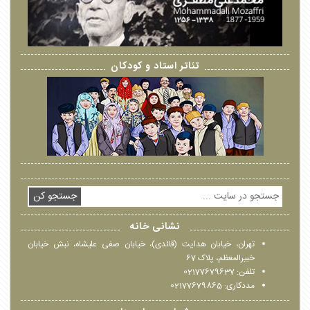
تئاتر استاد و کودکان
جستجو کن
نشانی خانه
تهران، خیابان هدایت (قائدی)، خیابان صفی علیشاه، نبش خیابان
خبیرالمعظم، پلاک 67
تلفن: 02177679637
مددکاری: 02177679865