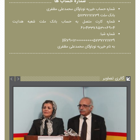
شماره حساب ها
شماره حساب خیریه نوباوگان محمدعلی مظفری
بانک ملت 5737271739
شماره کارت متصل به حساب بانک ملت شعبه هدایت
6104337853006904
شماره شبا:
IR790120000000005737271739|
به نام خیریه نوباوگان محمدعلی مظفری
گالری تصاویر
جشن سالگرد ۶۷ سالگی