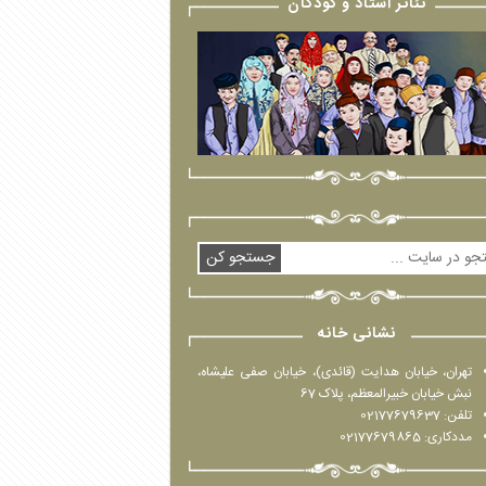
تئاتر استاد و کودکان
جستجو کن
نشانی خانه
تهران، خیابان هدایت (قائدی)، خیابان صفی علیشاه،
نبش خیابان خبیرالمعظم، پلاک 67
تلفن: 02177679637
مددکاری: 02177679865