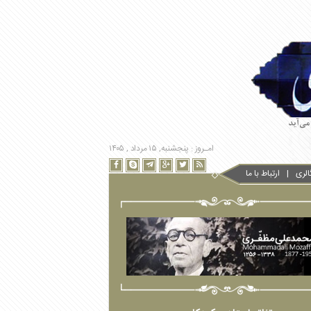
امـروز : پنجشنبه, ۱۵ مرداد , ۱۴۰۵
الری
ارتباط با ما