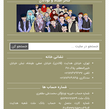
تئاتر استاد و کودکان
جستجو کن
نشانی خانه
تهران، خیابان هدایت (قائدی)، خیابان صفی علیشاه، نبش خیابان
خبیرالمعظم، پلاک 67
تلفن: 02177679637
مددکاری: 02177679865
شماره حساب ها
شماره حساب خیریه نوباوگان محمدعلی مظفری
بانک ملت 5737271739
شماره کارت متصل به حساب بانک ملت شعبه هدایت
6104337853006904