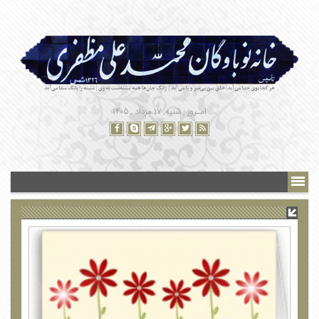
امـروز : شنبه, ۱۷ مرداد , ۱۴۰۵