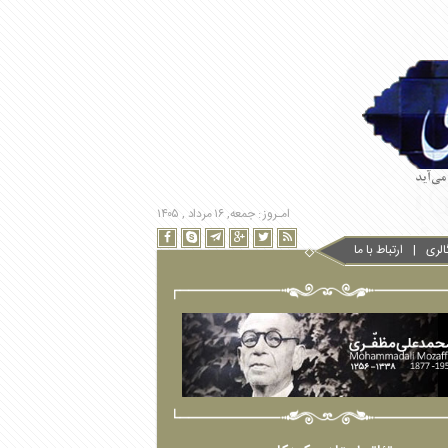
امـروز : جمعه, ۱۶ مرداد , ۱۴۰۵
الری
ارتباط با ما