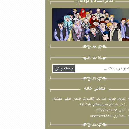
تئاتر استاد و کودکان
جستجو کن
نشانی خانه
تهران، خیابان هدایت (قائدی)، خیابان صفی علیشاه،
نبش خیابان خبیرالمعظم، پلاک 67
تلفن: 02177679637
مددکاری: 02177679865