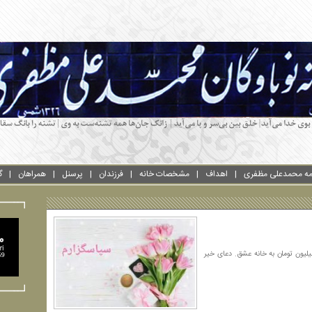
امه محمدعلی مظفری
اهداف
مشخصات خانه
فرزندان
پرسنل
همراهان
گ
یلیون تومان به خانه عشق. دعای خیر